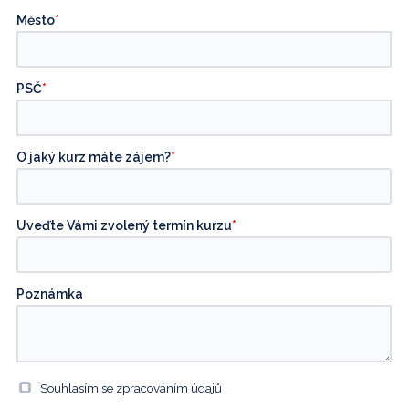
Město
*
PSČ
*
O jaký kurz máte zájem?
*
Uveďte Vámi zvolený termín kurzu
*
Poznámka
Souhlasím se zpracováním údajů