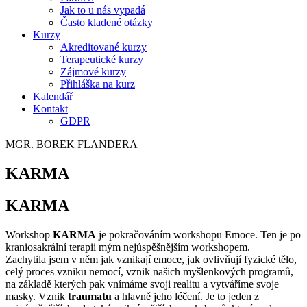
Jak to u nás vypadá
Často kladené otázky
Kurzy
Akreditované kurzy
Terapeutické kurzy
Zájmové kurzy
Přihláška na kurz
Kalendář
Kontakt
GDPR
MGR. BOREK FLANDERA
KARMA
KARMA
Workshop
KARMA
je pokračováním workshopu Emoce. Ten je po
kraniosakrální terapii mým nejúspěšnějším workshopem.
Zachytila jsem v něm jak vznikají emoce, jak ovlivňují fyzické tělo,
celý proces vzniku nemocí, vznik našich myšlenkových programů,
na základě kterých pak vnímáme svoji realitu a vytváříme svoje
masky. Vznik
traumatu
a hlavně jeho léčení. Je to jeden z