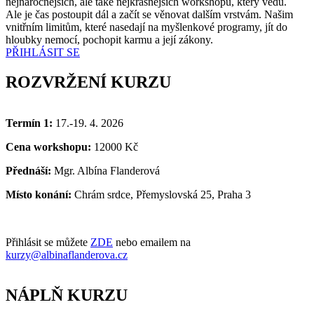
nejnáročnějších, ale také nejkrásnějších workshopů, který vedu.
Ale je čas postoupit dál a začít se věnovat dalším vrstvám. Našim
vnitřním limitům, které nasedají na myšlenkové programy, jít do
hloubky nemocí, pochopit karmu a její zákony.
PŘIHLÁSIT SE
ROZVRŽENÍ KURZU
Termín 1:
17.-19. 4. 2026
Cena workshopu:
12000 Kč
Přednáší:
Mgr. Albína Flanderová
Místo konání:
Chrám srdce, Přemyslovská 25, Praha 3
Přihlásit se můžete
ZDE
nebo emailem na
kurzy@albinaflanderova.cz
NÁPLŇ KURZU