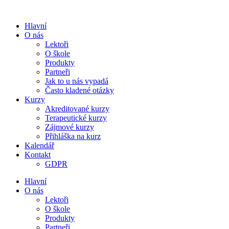
Přejít
k
Hlavní
obsahu
O nás
Lektoři
O škole
Produkty
Partneři
Jak to u nás vypadá
Často kladené otázky
Kurzy
Akreditované kurzy
Terapeutické kurzy
Zájmové kurzy
Přihláška na kurz
Kalendář
Kontakt
GDPR
Hlavní
O nás
Lektoři
O škole
Produkty
Partneři