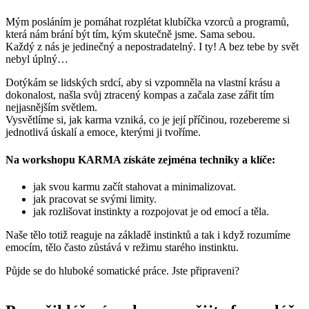
Mým posláním je pomáhat rozplétat klubíčka vzorců a programů,
která nám brání být tím, kým skutečně jsme. Sama sebou.
Každý z nás je jedinečný a nepostradatelný. I ty! A bez tebe by svět
nebyl úplný…
Dotýkám se lidských srdcí, aby si vzpomněla na vlastní krásu a
dokonalost, našla svůj ztracený kompas a začala zase zářit tím
nejjasnějším světlem.
Vysvětlíme si, jak karma vzniká, co je její příčinou, rozebereme si
jednotlivá úskalí a emoce, kterými ji tvoříme.
Na workshopu KARMA získáte zejména techniky a klíče:
jak svou karmu začít stahovat a minimalizovat.
jak pracovat se svými limity.
jak rozlišovat instinkty a rozpojovat je od emocí a těla.
Naše tělo totiž reaguje na základě instinktů a tak i když rozumíme
emocím, tělo často zůstává v režimu starého instinktu.
Půjde se do hluboké somatické práce. Jste připraveni?