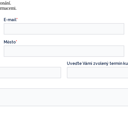
konání.
ormacemi.
E-mail
*
Město
*
Uveďte Vámi zvolený termín ku