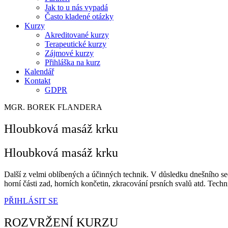
Jak to u nás vypadá
Často kladené otázky
Kurzy
Akreditované kurzy
Terapeutické kurzy
Zájmové kurzy
Přihláška na kurz
Kalendář
Kontakt
GDPR
MGR. BOREK FLANDERA
Hloubková masáž krku
Hloubková masáž krku
Další z velmi oblíbených a účinných technik. V důsledku dnešního seda
horní části zad, horních končetin, zkracování prsních svalů atd. Tec
PŘIHLÁSIT SE
ROZVRŽENÍ KURZU