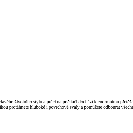
vého životního stylu a práci na počítači dochází k enormnímu přetěžován
hnikou protáhnete hluboké i povrchové svaly a pomůžete odbourat všechn