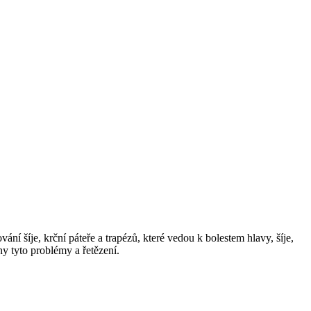
í šíje, krční páteře a trapézů, které vedou k bolestem hlavy, šíje,
y tyto problémy a řetězení.