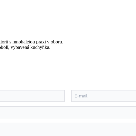
torů s mnohaletou praxí v oboru.
m okolí, vybavená kuchyňka.