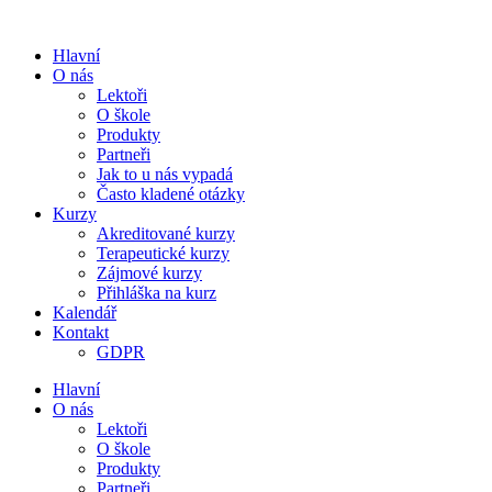
Přejít
k
Hlavní
obsahu
O nás
Lektoři
O škole
Produkty
Partneři
Jak to u nás vypadá
Často kladené otázky
Kurzy
Akreditované kurzy
Terapeutické kurzy
Zájmové kurzy
Přihláška na kurz
Kalendář
Kontakt
GDPR
Hlavní
O nás
Lektoři
O škole
Produkty
Partneři