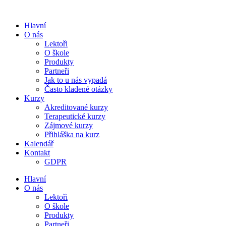
Přejít
k
Hlavní
obsahu
O nás
Lektoři
O škole
Produkty
Partneři
Jak to u nás vypadá
Často kladené otázky
Kurzy
Akreditované kurzy
Terapeutické kurzy
Zájmové kurzy
Přihláška na kurz
Kalendář
Kontakt
GDPR
Hlavní
O nás
Lektoři
O škole
Produkty
Partneři