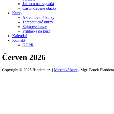
Jak to u nás vypadá
Často kladené otázky
Kurzy
Akreditované kurzy
Terapeutické kurzy
Zájmové kurzy
Přihláška na kurz
Kalendář
Kontakt
GDPR
Červen 2026
Copyright © 2025 flandera.cz. |
Masérské kurzy
Mgr. Borek Flandera